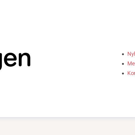
Ny
Me
Ko