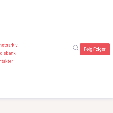
hetsarkiv
Søk i nyhetsrom
Følg
Følger
diebank
ntakter