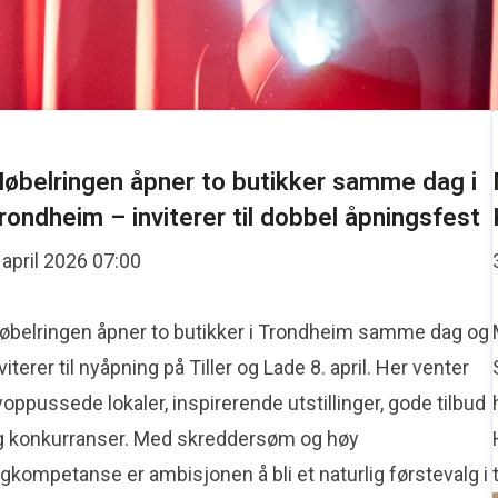
øbelringen åpner to butikker samme dag i
rondheim – inviterer til dobbel åpningsfest
 april 2026 07:00
øbelringen åpner to butikker i Trondheim samme dag og
viterer til nyåpning på Tiller og Lade 8. april. Her venter
oppussede lokaler, inspirerende utstillinger, gode tilbud
. mai 2026 16:16
g konkurranser. Med skreddersøm og høy
gkompetanse er ambisjonen å bli et naturlig førstevalg i