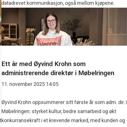
datadrevet kommunikasjon, også mellom kjøpene.
erskap og evne til å sette kunden i sentrum. Prisen
Ett år med Øyvind Krohn som
administrerende direktør i Møbelringen
11. november 2025 14:05
Øyvind Krohn oppsummerer sitt første år som adm. dir. 
Møbelringen: styrket kultur, bedre samarbeid og økt
t
konkurransekraft i et krevende marked, med kunden og