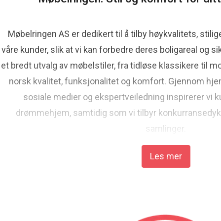
Møbelringen AS er dedikert til å tilby høykvalitets, stili
våre kunder, slik at vi kan forbedre deres boligareal og sik
et bredt utvalg av møbelstiler, fra tidløse klassikere til
norsk kvalitet, funksjonalitet og komfort. Gjennom h
sosiale medier og ekspertveiledning inspirerer vi k
drømmehjem, samtidig som vi tilbyr konkurransedykt
samlinger.
Les mer