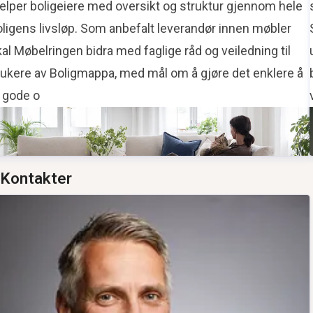
jelper boligeiere med oversikt og struktur gjennom hele
oligens livsløp. Som anbefalt leverandør innen møbler
al Møbelringen bidra med faglige råd og veiledning til
rukere av Boligmappa, med mål om å gjøre det enklere å
a gode o
Kontakter