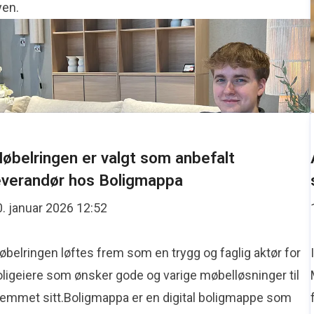
øbelringen Forus kåret til Årets butikk 202
yen.
belringen Forus er kåret til Årets Møbelringen-butikk 202
krefter Møbelringen Forus sin sterke posisjon i kjeden.
øbelringen er valgt som anbefalt
everandør hos Boligmappa
0. januar 2026 12:52
belringen løftes frem som en trygg og faglig aktør for
oligeiere som ønsker gode og varige møbelløsninger til
jemmet sitt.Boligmappa er en digital boligmappe som