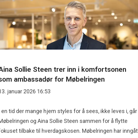
5
5. Butikken trekkes frem for sitt gode team, tydelige led
Aina Sollie Steen trer inn i komfortsonen
som ambassadør for Møbelringen
13. januar 2026 16:53
I en tid der mange hjem styles for å sees, ikke leves i, går
Møbelringen og Aina Sollie Steen sammen for å flytte
fokuset tilbake til hverdagskosen. Møbelringen har inngåt