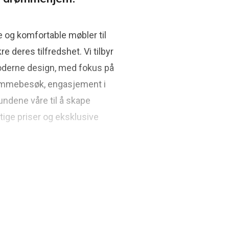
ge og komfortable møbler til
re deres tilfredshet. Vi tilbyr
 moderne design, med fokus på
jemmebesøk, engasjement i
undene våre til å skape
ige priser og eksklusive