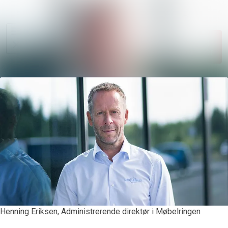
Søk i nyh
Nyhetsarkiv
Følg
Mediebank
Følger
Kontakter
Henning Eriksen, Administrerende direktør i Møbelringen