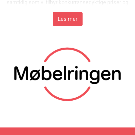
samtidig som vi tilbyr konkurransedyktige priser og
eksklusive samlinger.
Les mer